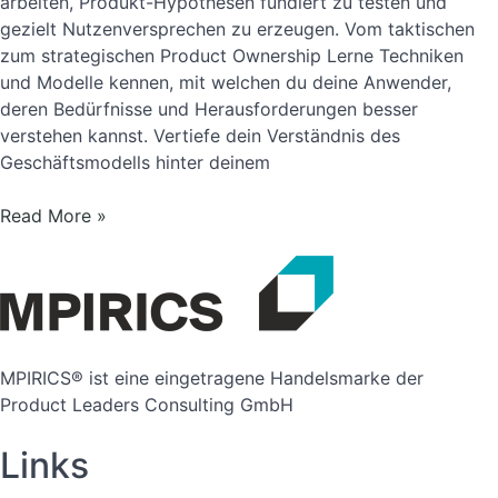
arbeiten, Produkt-Hypothesen fundiert zu testen und
gezielt Nutzenversprechen zu erzeugen. Vom taktischen
zum strategischen Product Ownership Lerne Techniken
und Modelle kennen, mit welchen du deine Anwender,
deren Bedürfnisse und Herausforderungen besser
verstehen kannst. Vertiefe dein Verständnis des
Geschäftsmodells hinter deinem
Advanced
Read More »
Certified
Scrum
Product
Owner
(DE)
MPIRICS® ist eine eingetragene Handelsmarke der
Product Leaders Consulting GmbH
Links