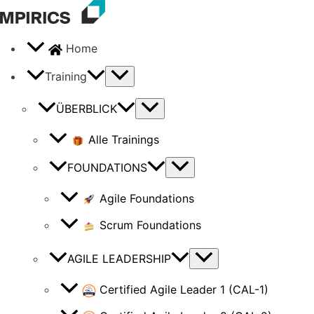
Skip
to
content
Home
Training
ÜBERBLICK
Alle Trainings
FOUNDATIONS
Agile Foundations
Scrum Foundations
AGILE LEADERSHIP
Certified Agile Leader 1 (CAL-1)