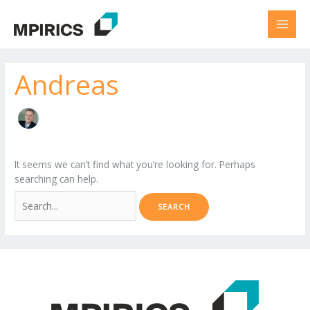
Skip
Search
to
for:
content
Andreas
It seems we can’t find what you’re looking for. Perhaps
searching can help.