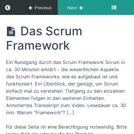
Return to course: Scrum Foundations (DE)
Previous
Next
Scrum
Das Scrum
Foundations
(DE)
Framework
Grades
Ein Rundgang durch das Scrum Framework Scrum in
ca. 30 Minuten erklärt - die wesentlichen Aspekte
1
des Scrum Frameworks, wie es aufgebaut ist und
Hello,
funktioniert. Ein Überblick, der genügt, um Scrum
Scrum!
einfach mal zu verstehen. Tiefgang zu den einzelnen
Elementen folgen in den weiteren Einheiten.
Annotiertes Transskript zum Video. Lesedauer ca. 30
Was ist
Scrum?
min. Warum “Framework”? […]
Das
Scrum
Für diese Seite ist eine Berechtigung notwendig. Bitte
Framework