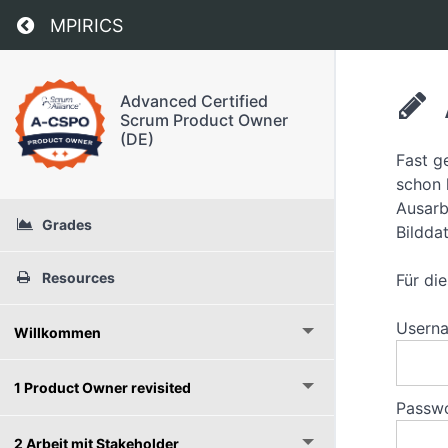
Return to course: Advanced Certified Scrum 
MPIRICS
Advanced Certified
Scrum Product Owner
(DE)
Fast g
schon 
Ausarb
Grades
Bilddat
Resources
Für di
Userna
Willkommen
1 Product Owner revisited
Passw
2 Arbeit mit Stakeholder